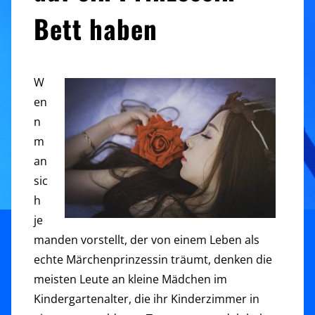
Bett haben
W
en
n
m
an
sic
h
je
manden vorstellt, der von einem Leben als
echte Märchenprinzessin träumt, denken die
meisten Leute an kleine Mädchen im
Kindergartenalter, die ihr Kinderzimmer in